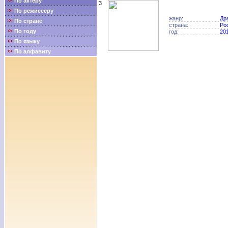
По актёру
3
По режиссеру
жанр:
Др
По стране
страна:
Ро
По году
год:
20
По языку
По алфавиту