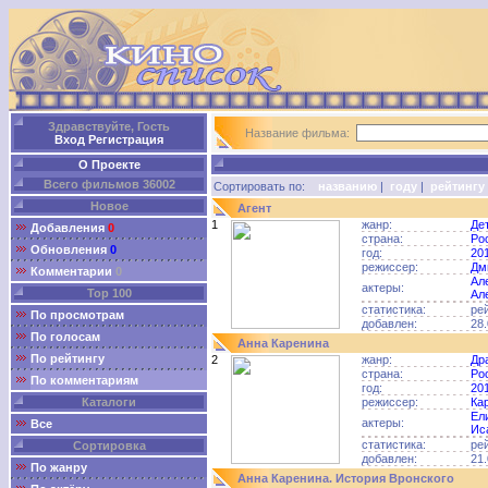
Здравствуйте, Гость
Название фильма:
Вход
Регистрация
О Проекте
Всего фильмов 36002
Сортировать по:
названию
|
году
|
рейтингу
Новое
Агент
1
жанр:
Де
Добавления
0
страна:
Ро
Обновления
0
год:
20
режиссер:
Дм
Комментарии
0
Ал
актеры:
Top 100
Ал
статистика:
ре
По просмотрам
добавлен:
28.
По голосам
Анна Каренина
По рейтингу
2
жанр:
Др
страна:
Ро
По комментариям
год:
20
Каталоги
режиссер:
Ка
Ел
актеры:
Все
Ис
статистика:
ре
Сортировка
добавлен:
21.
По жанру
Анна Каренина. История Вронского