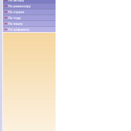
По актёру
По режиссеру
По стране
По году
По языку
По алфавиту