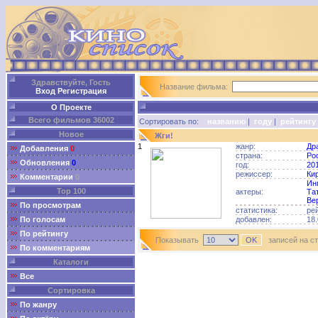
Здравствуйте, Гость
Название фильма:
Вход
Регистрация
О Проекте
Всего фильмов 36002
Сортировать по:
названию
|
году
|
рейтингу
Новое
Жги!
1
жанр:
Др
Добавления
0
страна:
Ро
Обновления
0
год:
20
режиссер:
Ки
Комментарии
0
Ин
Top 100
актеры:
Та
Ве
По просмотрам
статистика:
ре
По голосам
добавлен:
18.
По рейтингу
Показывать
записей на с
По комментариям
Каталоги
Все
Сортировка
По жанру