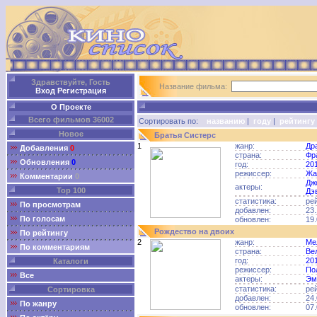
Здравствуйте, Гость
Название фильма:
Вход
Регистрация
О Проекте
Всего фильмов 36002
Сортировать по:
названию
|
году
|
рейтингу
Новое
Братья Систерс
1
жанр:
Др
Добавления
0
страна:
Фр
Обновления
0
год:
20
режиссер:
Жа
Комментарии
0
Дж
актеры:
Top 100
Дэ
статистика:
ре
По просмотрам
добавлен:
23.
По голосам
обновлен:
19.
Рождество на двоих
По рейтингу
2
жанр:
Ме
По комментариям
страна:
Ве
год:
20
Каталоги
режиссер:
По
Все
актеры:
Эм
статистика:
ре
Сортировка
добавлен:
24.
По жанру
обновлен:
07.