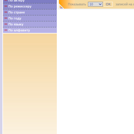
По актёру
Показывать
записей на 
По режиссеру
По стране
По году
По языку
По алфавиту