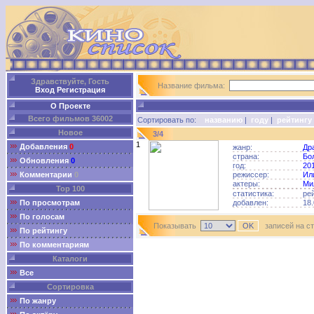
Здравствуйте, Гость
Название фильма:
Вход
Регистрация
О Проекте
Всего фильмов 36002
Сортировать по:
названию
|
году
|
рейтингу
Новое
3/4
1
Добавления
0
жанр:
Др
страна:
Бо
Обновления
0
год:
20
Комментарии
0
режиссер:
Ил
актеры:
Ми
Top 100
статистика:
ре
По просмотрам
добавлен:
18.
По голосам
Показывать
записей на с
По рейтингу
По комментариям
Каталоги
Все
Сортировка
По жанру