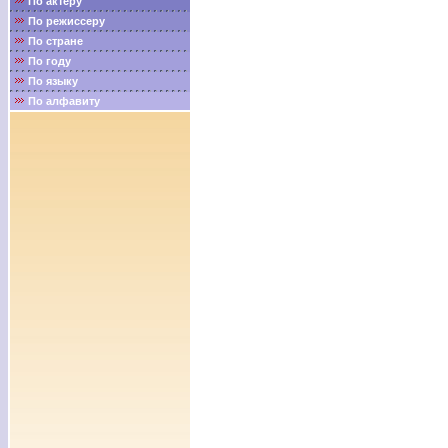
По актёру
По режиссеру
По стране
По году
По языку
По алфавиту