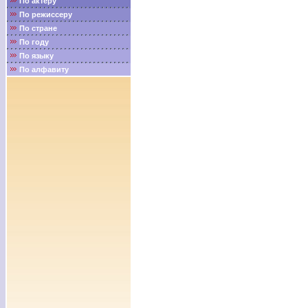
По актёру
По режиссеру
По стране
По году
По языку
По алфавиту