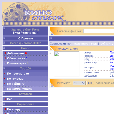
Здравствуйте, Гость
Название фильма:
Вход
Регистрация
О Проекте
Всего фильмов 36002
Сортировать по:
названию
|
году
|
рейтингу
Новое
Я слышу голоса
1
жанр:
Тр
Добавления
0
страна:
Ис
Обновления
0
год:
20
режиссер:
Ан
Комментарии
0
Ро
актеры:
Top 100
Фо
статистика:
ре
По просмотрам
добавлен:
28.
По голосам
Показывать
записей на с
По рейтингу
По комментариям
Каталоги
Все
Сортировка
По жанру