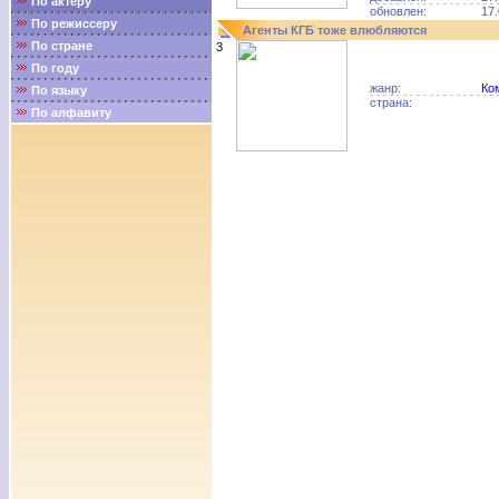
По актёру
обновлен:
17.
По режиссеру
Агенты КГБ тоже влюбляются
По стране
3
По году
жанр:
Ко
По языку
страна:
По алфавиту