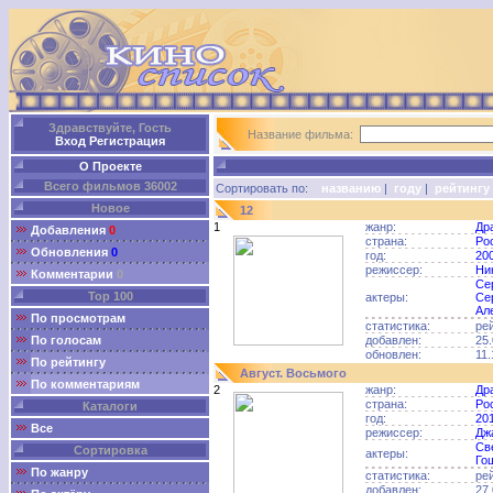
Здравствуйте, Гость
Название фильма:
Вход
Регистрация
О Проекте
Всего фильмов 36002
Сортировать по:
названию
|
году
|
рейтингу
Новое
12
1
жанр:
Др
Добавления
0
страна:
Ро
Обновления
0
год:
20
режиссер:
Ни
Комментарии
0
Се
Top 100
актеры:
Се
Ал
По просмотрам
статистика:
ре
По голосам
добавлен:
25.
обновлен:
11.
По рейтингу
Август. Восьмого
По комментариям
2
жанр:
Др
страна:
Ро
Каталоги
год:
20
Все
режиссер:
Дж
Св
Сортировка
актеры:
Го
По жанру
статистика:
ре
добавлен:
27.