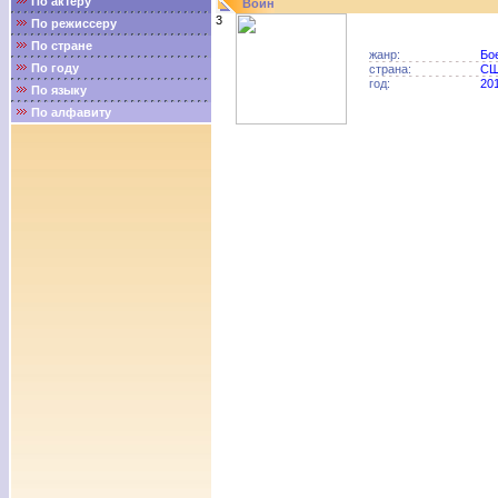
По актёру
Воин
3
По режиссеру
По стране
жанр:
Бо
По году
страна:
С
год:
20
По языку
По алфавиту