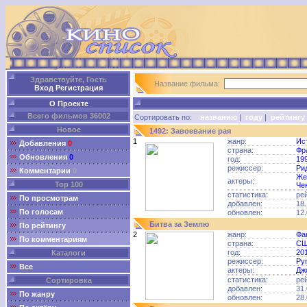
Здравствуйте, Гость
Название фильма:
Вход
Регистрация
О Проекте
Всего фильмов 36002
Сортировать по:
названию
|
году
|
рейтингу
Новое
1492: Завоевание рая
1
жанр:
Ис
Добавления
0
страна:
Фр
Обновления
0
год:
19
режиссер:
Ри
Комментарии
0
Же
актеры:
Top 100
Че
статистика:
ре
По просмотрам
добавлен:
18.
По голосам
обновлен:
12.
Битва за Землю
По рейтингу
2
жанр:
Фа
По комментариям
страна:
С
год:
20
Каталоги
режиссер:
Ру
Все
актеры:
Дж
статистика:
ре
Сортировка
добавлен:
31.
По жанру
обновлен:
28.