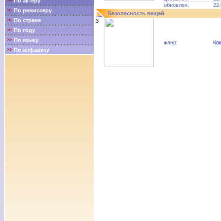
По актёру
обновлен:
22.
По режиссеру
Безопасность вещей
По стране
3
По году
По языку
жанр:
Ко
По алфавиту