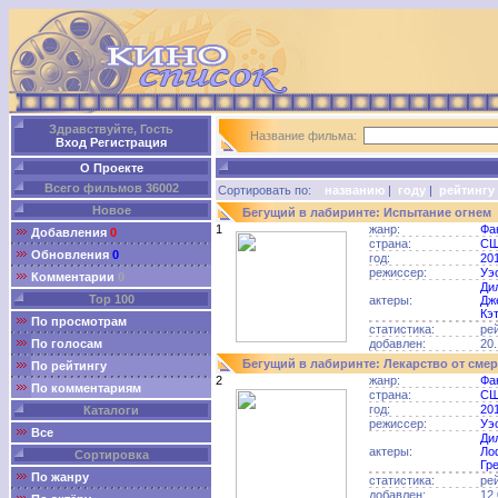
Здравствуйте, Гость
Название фильма:
Вход
Регистрация
О Проекте
Всего фильмов 36002
Сортировать по:
названию
|
году
|
рейтингу
Новое
Бегущий в лабиринте: Испытание огнем
1
жанр:
Фа
Добавления
0
страна:
С
Обновления
0
год:
20
режиссер:
Уэ
Комментарии
0
Ди
Top 100
актеры:
Дж
Кэ
По просмотрам
статистика:
ре
По голосам
добавлен:
20.
Бегущий в лабиринте: Лекарство от смер
По рейтингу
2
жанр:
Фа
По комментариям
страна:
С
год:
20
Каталоги
режиссер:
Уэ
Все
Ди
актеры:
Ло
Сортировка
Гре
По жанру
статистика:
ре
добавлен:
12.