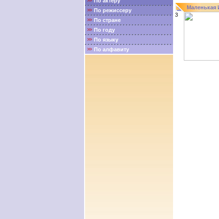
По актёру
Маленькая 
По режиссеру
3
По стране
По году
По языку
По алфавиту