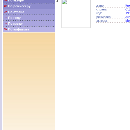
По актёру
3
жанр:
Ко
По режиссеру
страна:
С
По стране
год:
19
режиссер:
Ан
По году
актеры:
Ме
По языку
По алфавиту