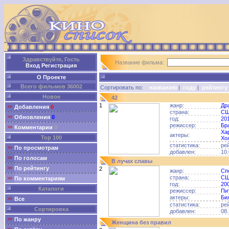
Здравствуйте, Гость
Название фильма:
Вход
Регистрация
О Проекте
Всего фильмов 36002
Сортировать по:
названию
|
году
|
рейтингу
Новое
42
1
жанр:
Др
Добавления
0
страна:
С
Обновления
0
год:
20
режиссер:
Бр
Комментарии
0
Ха
актеры:
Top 100
Хо
статистика:
ре
По просмотрам
добавлен:
10.
По голосам
В лучах славы
По рейтингу
2
жанр:
Сп
страна:
С
По комментариям
год:
20
Каталоги
режиссер:
Пи
актеры:
Би
Все
статистика:
ре
Сортировка
добавлен:
08.
По жанру
Женщина без правил