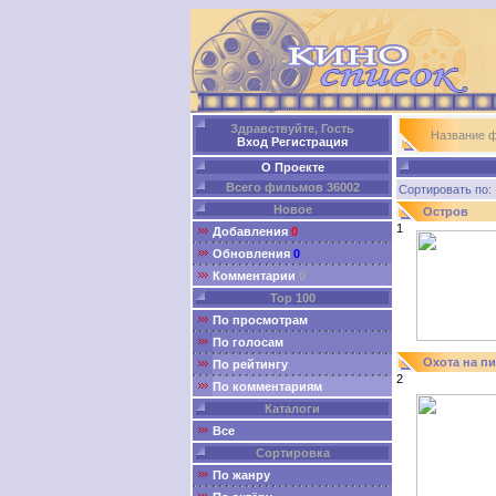
Здравствуйте, Гость
Название 
Вход
Регистрация
О Проекте
Всего фильмов 36002
Сортировать п
Новое
Остров
1
Добавления
0
Обновления
0
Комментарии
0
Top 100
По просмотрам
По голосам
Охота на п
По рейтингу
2
По комментариям
Каталоги
Все
Сортировка
По жанру