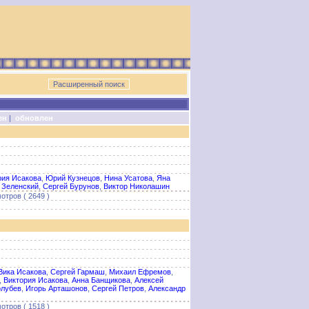
ен
|
обновлен
рия Исакова
,
Юрий Кузнецов
,
Нина Усатова
,
Яна
 Зеленский
,
Сергей Бурунов
,
Виктор Николашин
отров ( 2649 )
Вика Исакова
,
Сергей Гармаш
,
Михаил Ефремов
,
,
Виктория Исакова
,
Анна Банщикова
,
Алексей
олубев
,
Игорь Арташонов
,
Сергей Петров
,
Александр
отров ( 1518 )