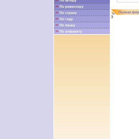
По актёру
По режиссеру
Пьяная фи
По стране
3
По году
По языку
По алфавиту