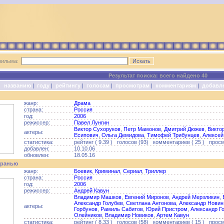
фильма:
Результат поиска: всего найдено 40
о:
названию
|
году
|
рейтингу
|
голосам
|
просмотрам
|
комментариям
|
добавл
жанр:
Драма
страна:
Россия
год:
2006
режиссер:
Павел Лунгин
Виктор Сухоруков
,
Петр Мамонов
,
Дмитрий Дюжев
,
Викто
актеры:
Есипович
,
Ольга Демидова
,
Тимофей Трибунцев
,
Алексей
статистика:
рейтинг ( 9.39 ) голосов (93) комментариев ( 25 ) просм
добавлен:
10.10.06
обновлен:
18.05.16
иранью
жанр:
Боевик
,
Криминал
,
Сериал
,
Триллер
страна:
Россия
год:
2006
режиссер:
Андрей Кавун
Владимир Машков
,
Евгений Миронов
,
Андрей Мерзликин
,
Александр Голубев
,
Светлана Антонова
,
Александр Новин
актеры:
Горбунов
,
Рамиль Сабитов
,
Юрий Пристром
,
Александр Г
Олейников
,
Владимир Новиков
,
Артем Кавун
статистика:
рейтинг ( 8.33 ) голосов (58) комментариев ( 15 ) просм