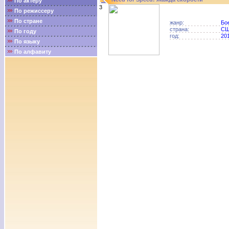
По актёру
3
По режиссеру
По стране
жанр:
Бо
страна:
С
По году
год:
20
По языку
По алфавиту