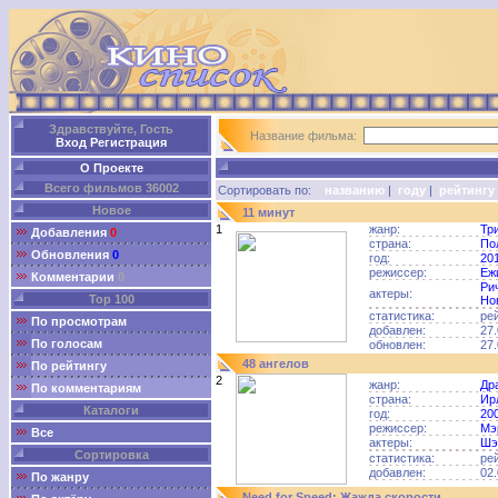
Здравствуйте, Гость
Название фильма:
Вход
Регистрация
О Проекте
Всего фильмов 36002
Сортировать по:
названию
|
году
|
рейтингу
Новое
11 минут
1
жанр:
Тр
Добавления
0
страна:
По
Обновления
0
год:
20
режиссер:
Еж
Комментарии
0
Ри
актеры:
Top 100
Но
статистика:
ре
По просмотрам
добавлен:
27.
По голосам
обновлен:
27.
48 ангелов
По рейтингу
2
жанр:
Др
По комментариям
страна:
Ир
Каталоги
год:
20
режиссер:
Мэ
Все
актеры:
Шэ
Сортировка
статистика:
ре
добавлен:
02.
По жанру
Need for Speed: Жажда скорости