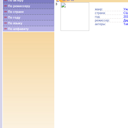
По актёру
3
По режиссеру
жанр:
Уж
По стране
страна:
С
год:
20
По году
режиссер:
Да
По языку
актеры:
Ти
По алфавиту