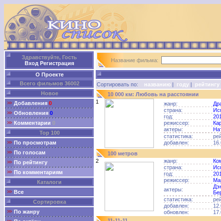
Здравствуйте, Гость
Название фильма:
Вход
Регистрация
О Проекте
Всего фильмов 36002
Сортировать по:
названию
|
году
|
рейтингу
Новое
10 000 км: Любовь на расстоянии
1
Добавления
0
жанр:
Др
страна:
Ис
Обновления
0
год:
20
Комментарии
0
режиссер:
Ка
актеры:
На
Top 100
статистика:
ре
По просмотрам
добавлен:
16.
По голосам
100 метров
2
жанр:
Ко
По рейтингу
страна:
Ис
По комментариям
год:
20
режиссер:
Ма
Каталоги
Дэ
актеры:
Все
Бе
статистика:
ре
Сортировка
добавлен:
12.
По жанру
обновлен:
17.
11-11-11