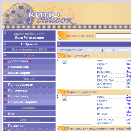
Здравствуйте, Гость
Название фильма:
Вход
Регистрация
О Проекте
Всего фильмов 36002
Сортировать по:
названию
|
году
|
рейтингу
Новое
10 минут спустя
1
жанр:
Бо
Добавления
0
страна:
Ка
Обновления
0
год:
20
режиссер:
Бр
Комментарии
0
актеры:
Бр
Top 100
статистика:
ре
добавлен:
28.
По просмотрам
обновлен:
06.
По голосам
100 дней в джунглях
По рейтингу
2
жанр:
Др
страна:
Ка
По комментариям
год:
20
Каталоги
режиссер:
Ст
Ма
актеры:
Все
Кэ
статистика:
ре
Сортировка
добавлен:
14.
По жанру
100 лучших анимационных лент века (мф