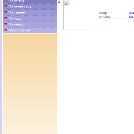
По актёру
3
По режиссеру
По стране
жанр:
Ан
страна:
Ка
По году
По языку
По алфавиту