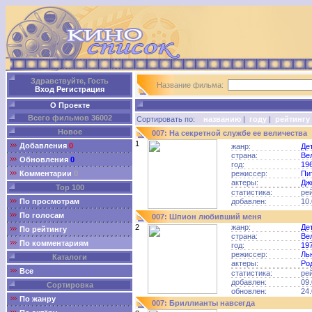
Здравствуйте, Гость
Название фильма:
Вход
Регистрация
О Проекте
Всего фильмов 36002
Сортировать по:
названию
|
году
|
рейтингу
Новое
007: На секретной службе ее величества
1
Добавления
0
жанр:
Де
страна:
Ве
Обновления
0
год:
19
Комментарии
0
режиссер:
Пи
актеры:
Дж
Top 100
статистика:
ре
По просмотрам
добавлен:
10.
По голосам
007: Шпион любивший меня
2
жанр:
Де
По рейтингу
страна:
Ве
По комментариям
год:
19
режиссер:
Ль
Каталоги
актеры:
Ро
Все
статистика:
ре
добавлен:
09.
Сортировка
обновлен:
24.
По жанру
007: Бриллианты навсегда