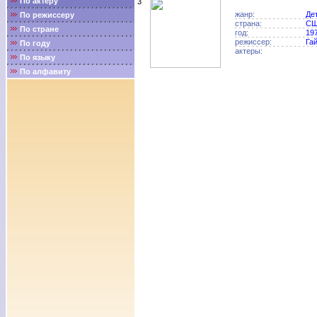
По актёру
3
жанр:
Де
По режиссеру
страна:
С
По стране
год:
19
режиссер:
Га
По году
актеры:
По языку
По алфавиту