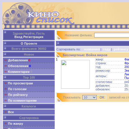
Здравствуйте, Гость
Название фильма:
Вход
Регистрация
О Проекте
Всего фильмов 36002
Сортировать по:
названию
|
году
|
рейтингу
Новое
Бессмертные: Война миров
1
жанр:
Фа
Добавления
0
страна:
Фр
Обновления
0
год:
20
режиссер:
Эн
Комментарии
0
Ли
актеры:
Top 100
Пь
статистика:
ре
По просмотрам
добавлен:
20.
По голосам
обновлен:
25.
По рейтингу
Показывать
записей на с
По комментариям
Каталоги
Все
Сортировка
По жанру