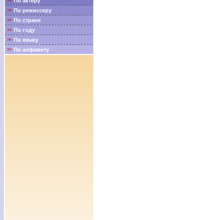
По актёру
По режиссеру
По стране
По году
По языку
По алфавиту