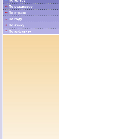
По актёру
По режиссеру
По стране
По году
По языку
По алфавиту