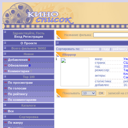
Здравствуйте, Гость
Название фильма:
Вход
Регистрация
О Проекте
Всего фильмов 36002
Сортировать по:
названию
|
году
|
рейтингу
Новое
#Хоррор
1
жанр:
Уж
Добавления
0
страна:
С
Обновления
0
год:
20
режиссер:
Та
Комментарии
0
Кл
актеры:
Top 100
Са
статистика:
ре
По просмотрам
добавлен:
16.
По голосам
Показывать
записей на с
По рейтингу
По комментариям
Каталоги
Все
Сортировка
По жанру