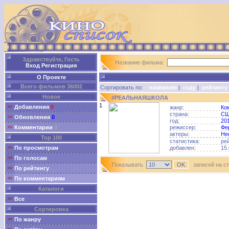
Здравствуйте, Гость
Название фильма:
Вход
Регистрация
О Проекте
Всего фильмов 36002
Сортировать по:
названию
|
году
|
рейтингу
Новое
#РЕАЛЬНАЯШКОЛА
1
Добавления
0
жанр:
Ко
страна:
С
Обновления
0
год:
20
Комментарии
0
режиссер:
Фе
актеры:
Не
Top 100
статистика:
ре
По просмотрам
добавлен:
15.
По голосам
Показывать
записей на с
По рейтингу
По комментариям
Каталоги
Все
Сортировка
По жанру