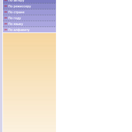
По актёру
По режиссеру
По стране
По году
По языку
По алфавиту