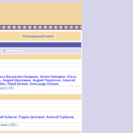
ен
|
обновлен
ьга Васильева-Назарова
,
Нелли Неведина
,
Ольга
ь
,
Андрей Мерзликин
,
Андрей Перепечко
,
Алексей
ойко
,
Юрий Беляев
,
Александр Олешко
ов ( 69 )
ий Кубасов
,
Родион Долгирев
,
Алексей Горбунов
,
тров ( 892 )