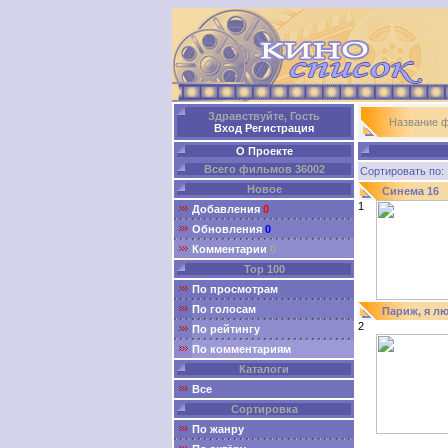
Здравствуйте, Гость
Название 
Вход
Регистрация
О Проекте
Всего фильмов 36002
Сортировать п
Новое
Синема 16
1
Добавления
0
Обновления
0
Комментарии
0
Top 100
По просмотрам
По голосам
Париж, я л
2
По рейтингу
По комментариям
Каталоги
Все
Сортировка
По жанру