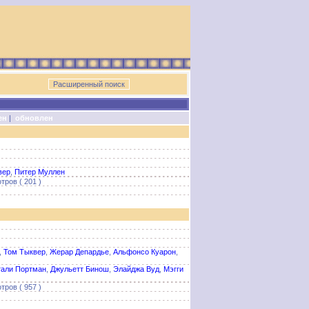
ен
|
обновлен
вер
,
Питер Муллен
тров ( 201 )
,
Том Тыквер
,
Жерар Депардье
,
Альфонсо Куарон
,
тали Портман
,
Джульетт Бинош
,
Элайджа Вуд
,
Мэгги
тров ( 957 )