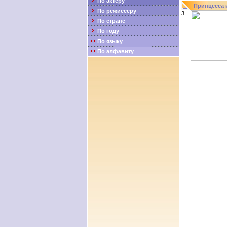
По актёру
Принцесса 
По режиссеру
3
По стране
По году
По языку
По алфавиту