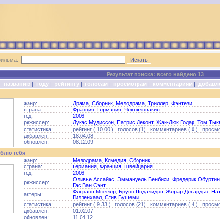
фильма:
Результат поиска: всего найдено 13
о:
названию
|
году
|
рейтингу
|
голосам
|
просмотрам
|
комментариям
|
добавл
жанр:
Драма
,
Сборник
,
Мелодрама
,
Триллер
,
Фэнтези
страна:
Франция
,
Германия
,
Чехословакия
год:
2006
режиссер:
Лукас Мудиссон
,
Патрис Леконт
,
Жан-Люк Годар
,
Том Тык
статистика:
рейтинг ( 10.00 ) голосов (1) комментариев ( 0 ) просмо
добавлен:
18.04.08
обновлен:
08.12.09
юблю тебя
жанр:
Мелодрама
,
Комедия
,
Сборник
страна:
Германия
,
Франция
,
Швейцария
год:
2006
Оливье Ассайас
,
Эммануель Бенбихи
,
Фредерик Обуртин
режиссер:
Гас Ван Сэнт
Флоранс Мюллер
,
Бруно Подалидес
,
Жерар Депардье
,
На
актеры:
Гилленхаал
,
Стив Бушеми
статистика:
рейтинг ( 9.33 ) голосов (21) комментариев ( 4 ) просмо
добавлен:
01.02.07
обновлен:
11.04.12