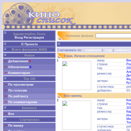
Здравствуйте, Гость
Название фильма:
Вход
Регистрация
О Проекте
Всего фильмов 36002
Сортировать по:
названию
|
году
|
рейтингу
Новое
9 мая. Личное отношение
1
жанр:
Во
Добавления
0
страна:
Ро
Обновления
0
год:
20
Ал
Комментарии
0
режиссер:
Дь
Top 100
Фе
актеры:
Ку
По просмотрам
статистика:
ре
По голосам
добавлен:
03.
Без границ
По рейтингу
2
жанр:
Ко
По комментариям
страна:
Ро
год:
20
Каталоги
режиссер:
Ка
Все
Ин
актеры:
Ми
Сортировка
То
По жанру
статистика:
ре
добавлен:
26.