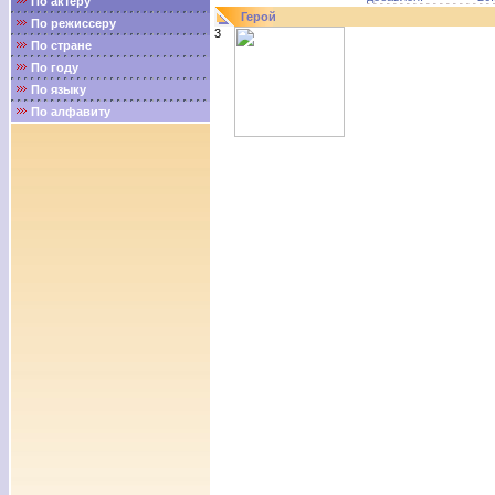
По актёру
Герой
По режиссеру
3
По стране
По году
По языку
По алфавиту