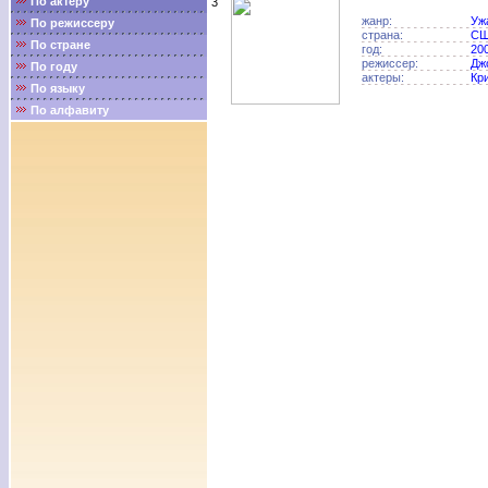
По актёру
3
жанр:
Уж
По режиссеру
страна:
С
По стране
год:
20
режиссер:
Дж
По году
актеры:
Кр
По языку
По алфавиту