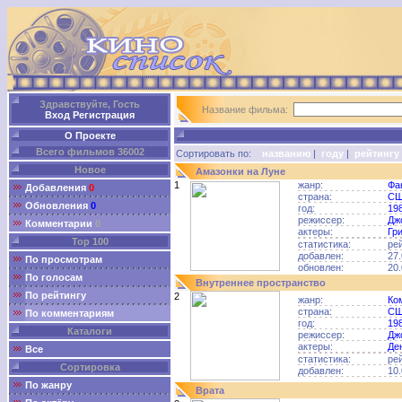
Здравствуйте, Гость
Название фильма:
Вход
Регистрация
О Проекте
Всего фильмов 36002
Сортировать по:
названию
|
году
|
рейтингу
Новое
Амазонки на Луне
1
жанр:
Фа
Добавления
0
страна:
С
Обновления
0
год:
19
режиссер:
Дж
Комментарии
0
актеры:
Гр
Top 100
статистика:
ре
добавлен:
27.
По просмотрам
обновлен:
20.
По голосам
Внутреннее пространство
По рейтингу
2
жанр:
Ко
страна:
С
По комментариям
год:
19
Каталоги
режиссер:
Дж
актеры:
Де
Все
статистика:
ре
Сортировка
добавлен:
10.
По жанру
Врата