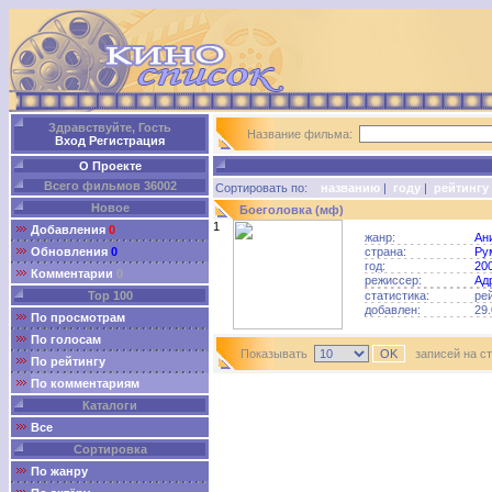
Здравствуйте, Гость
Название фильма:
Вход
Регистрация
О Проекте
Всего фильмов 36002
Сортировать по:
названию
|
году
|
рейтингу
Новое
Боеголовка (мф)
1
Добавления
0
жанр:
Ан
Обновления
0
страна:
Ру
год:
20
Комментарии
0
режиссер:
Ад
Top 100
статистика:
ре
добавлен:
29.
По просмотрам
По голосам
Показывать
записей на с
По рейтингу
По комментариям
Каталоги
Все
Сортировка
По жанру