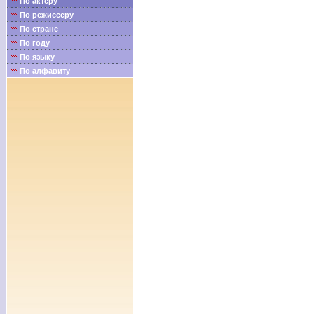
По актёру
По режиссеру
По стране
По году
По языку
По алфавиту