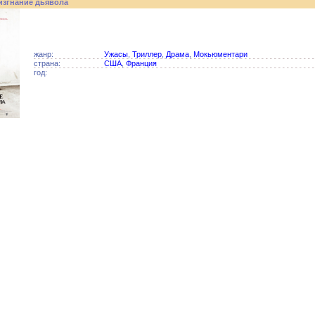
изгнание дьявола
жанр:
Ужасы
,
Триллер
,
Драма
,
Мокьюментари
страна:
США
,
Франция
год: