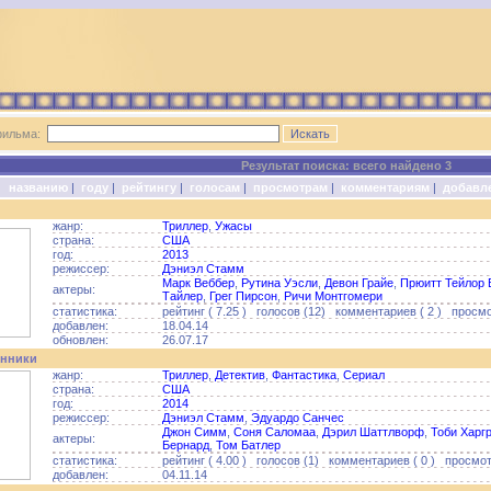
фильма:
Результат поиска: всего найдено 3
о:
названию
|
году
|
рейтингу
|
голосам
|
просмотрам
|
комментариям
|
добавл
жанр:
Триллер
,
Ужасы
страна:
США
год:
2013
режиссер:
Дэниэл Стамм
Марк Веббер
,
Рутина Уэсли
,
Девон Грайе
,
Прюитт Тейлор 
актеры:
Тайлер
,
Грег Пирсон
,
Ричи Монтгомери
статистика:
рейтинг ( 7.25 ) голосов (12) комментариев ( 2 ) просмо
добавлен:
18.04.14
обновлен:
26.07.17
нники
жанр:
Триллер
,
Детектив
,
Фантастика
,
Сериал
страна:
США
год:
2014
режиссер:
Дэниэл Стамм
,
Эдуардо Санчес
Джон Симм
,
Соня Саломаа
,
Дэрил Шаттлворф
,
Тоби Харг
актеры:
Бернард
,
Том Батлер
статистика:
рейтинг ( 4.00 ) голосов (1) комментариев ( 0 ) просмотр
добавлен:
04.11.14