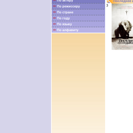
По актёру
Последнее 
3
По режиссеру
По стране
По году
По языку
По алфавиту