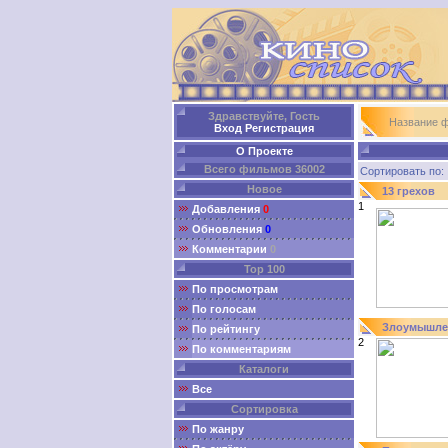
Здравствуйте, Гость
Название 
Вход
Регистрация
О Проекте
Всего фильмов 36002
Сортировать п
Новое
13 грехов
1
Добавления
0
Обновления
0
Комментарии
0
Top 100
По просмотрам
По голосам
Злоумышле
По рейтингу
2
По комментариям
Каталоги
Все
Сортировка
По жанру