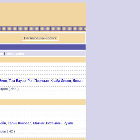
ен
|
обновлен
Винс
,
Том Бауэр
,
Рон Перлман
,
Клайд Джонс
,
Денин
тров ( 444 )
рейв
,
Карин Коновал
,
Матиас Ретамаль
,
Рукия
ов ( 42 )