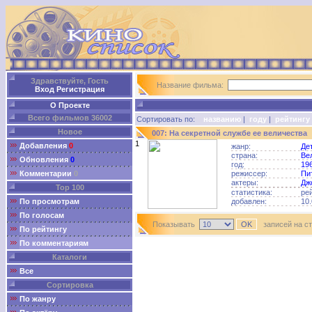
Здравствуйте, Гость
Название фильма:
Вход
Регистрация
О Проекте
Всего фильмов 36002
Сортировать по:
названию
|
году
|
рейтингу
Новое
007: На секретной службе ее величества
1
Добавления
0
жанр:
Де
страна:
Ве
Обновления
0
год:
19
Комментарии
0
режиссер:
Пи
актеры:
Дж
Top 100
статистика:
ре
По просмотрам
добавлен:
10.
По голосам
Показывать
записей на с
По рейтингу
По комментариям
Каталоги
Все
Сортировка
По жанру