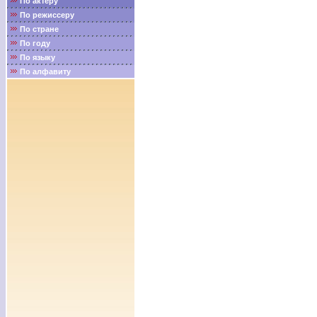
По актёру
По режиссеру
По стране
По году
По языку
По алфавиту