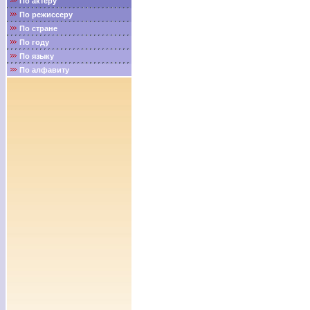
По актёру
По режиссеру
По стране
По году
По языку
По алфавиту