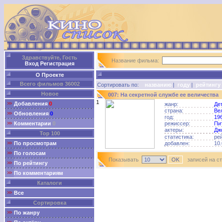
Здравствуйте, Гость
Название фильма:
Вход
Регистрация
О Проекте
Всего фильмов 36002
Сортировать по:
названию
|
году
|
рейтингу
Новое
007: На секретной службе ее величества
1
Добавления
0
жанр:
Де
страна:
Ве
Обновления
0
год:
19
Комментарии
0
режиссер:
Пи
актеры:
Дж
Top 100
статистика:
ре
По просмотрам
добавлен:
10.
По голосам
Показывать
записей на с
По рейтингу
По комментариям
Каталоги
Все
Сортировка
По жанру