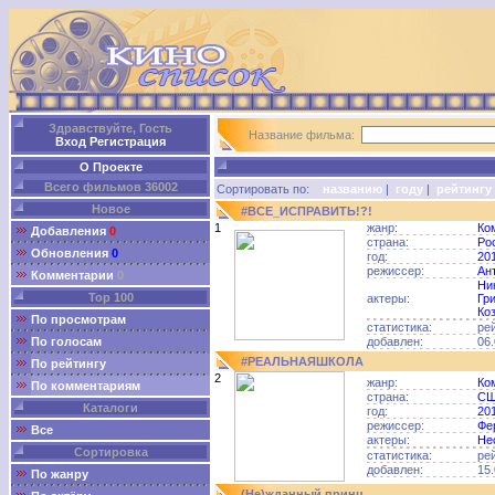
Здравствуйте, Гость
Название фильма:
Вход
Регистрация
О Проекте
Всего фильмов 36002
Сортировать по:
названию
|
году
|
рейтингу
Новое
#ВСЕ_ИСПРАВИТЬ!?!
1
жанр:
Ко
Добавления
0
страна:
Ро
Обновления
0
год:
20
режиссер:
Ан
Комментарии
0
Ни
Top 100
актеры:
Гр
Ко
По просмотрам
статистика:
ре
По голосам
добавлен:
06.
#РЕАЛЬНАЯШКОЛА
По рейтингу
2
жанр:
Ко
По комментариям
страна:
С
Каталоги
год:
20
режиссер:
Фе
Все
актеры:
Не
Сортировка
статистика:
ре
добавлен:
15.
По жанру
(Не)жданный принц