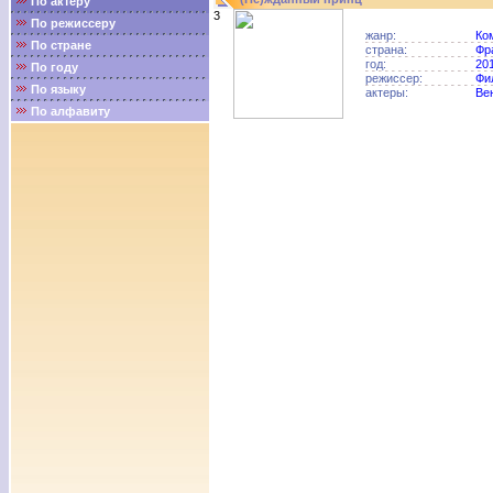
По актёру
3
По режиссеру
жанр:
Ко
По стране
страна:
Фр
год:
20
По году
режиссер:
Фи
По языку
актеры:
Ве
По алфавиту