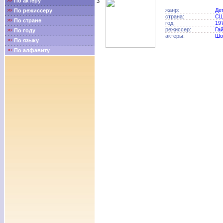
По актёру
3
жанр:
Де
По режиссеру
страна:
С
По стране
год:
19
режиссер:
Га
По году
актеры:
Шо
По языку
По алфавиту