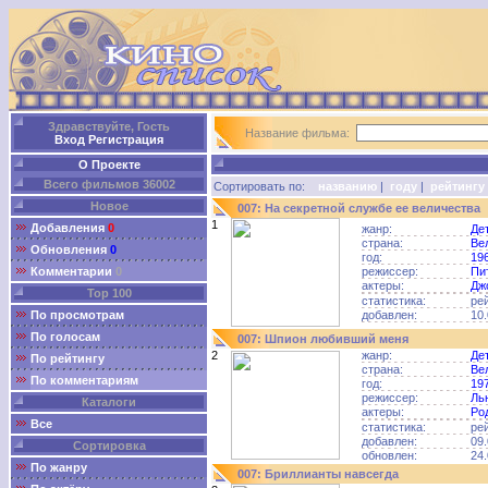
Здравствуйте, Гость
Название фильма:
Вход
Регистрация
О Проекте
Всего фильмов 36002
Сортировать по:
названию
|
году
|
рейтингу
Новое
007: На секретной службе ее величества
1
Добавления
0
жанр:
Де
страна:
Ве
Обновления
0
год:
19
Комментарии
0
режиссер:
Пи
актеры:
Дж
Top 100
статистика:
ре
По просмотрам
добавлен:
10.
По голосам
007: Шпион любивший меня
2
жанр:
Де
По рейтингу
страна:
Ве
По комментариям
год:
19
режиссер:
Ль
Каталоги
актеры:
Ро
Все
статистика:
ре
добавлен:
09.
Сортировка
обновлен:
24.
По жанру
007: Бриллианты навсегда