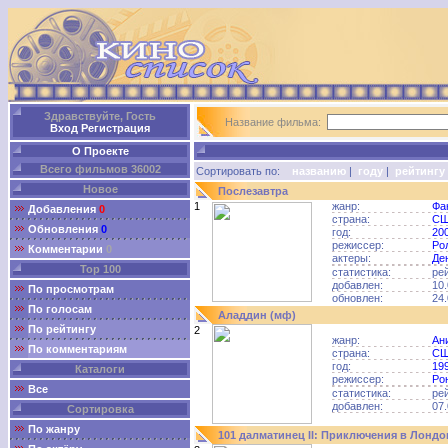
Здравствуйте, Гость
Название фильма:
Вход
Регистрация
О Проекте
Всего фильмов 36002
Сортировать по:
названию
|
году
|
рейтингу
Новое
Послезавтра
1
жанр:
Фа
Добавления
0
страна:
С
Обновления
0
год:
20
режиссер:
Ро
Комментарии
0
актеры:
Де
Top 100
статистика:
ре
добавлен:
10.
По просмотрам
обновлен:
24.
По голосам
Аладдин (мф)
По рейтингу
2
жанр:
Ан
По комментариям
страна:
С
год:
19
Каталоги
режиссер:
Ро
Все
статистика:
ре
добавлен:
07.
Сортировка
По жанру
101 далматинец II: Приключения в Лондо