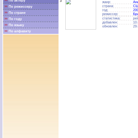
По актёру
3
жанр:
Ан
страна:
С
По режиссеру
год:
20
По стране
режиссер:
Бр
статистика:
ре
По году
добавлен:
10.
По языку
обновлен:
29.
По алфавиту