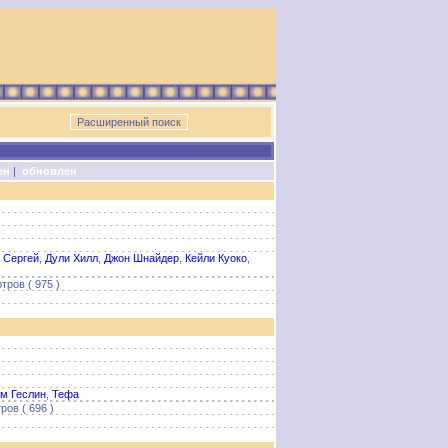
ен
|
обновлен
 Сергей
,
Дули Хилл
,
Джон Шнайдер
,
Кейли Куоко
,
тров ( 975 )
м Геслин
,
Тефа
ров ( 696 )