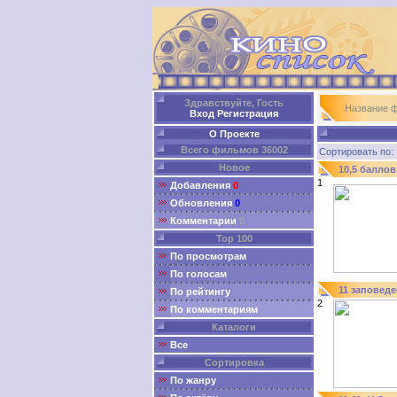
Здравствуйте, Гость
Название 
Вход
Регистрация
О Проекте
Всего фильмов 36002
Сортировать п
Новое
10,5 баллов
1
Добавления
0
Обновления
0
Комментарии
0
Top 100
По просмотрам
По голосам
11 заповеде
По рейтингу
2
По комментариям
Каталоги
Все
Сортировка
По жанру