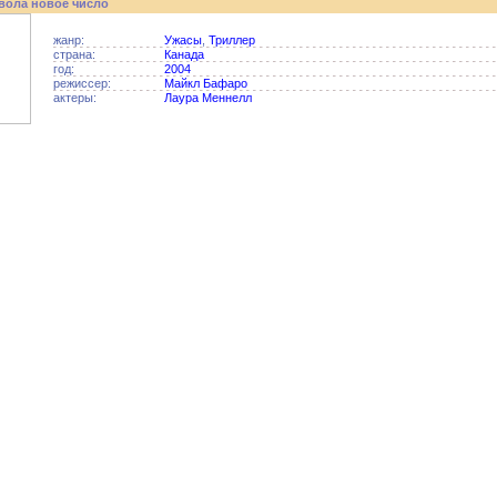
явола новое число
жанр:
Ужасы
,
Триллер
страна:
Канада
год:
2004
режиссер:
Майкл Бафаро
актеры:
Лаура Меннелл