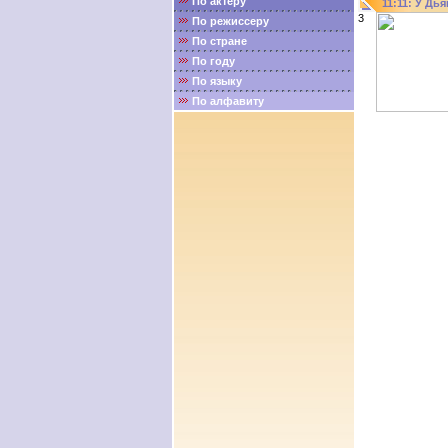
По актёру
11:11: У Дь
3
По режиссеру
По стране
По году
По языку
По алфавиту