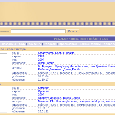
фильма:
Результат поиска: всего найдено 1239
о:
названию
|
году
|
рейтингу
|
голосам
|
просмотрам
|
комментариям
|
добавл
 по шкале Рихтера
жанр:
Катастрофа
,
Боевик
,
Драма
страна:
США
год:
2004
режиссер:
Джон Лафия
Бо Бриджес
,
Фред Уорд
,
Джон Кассини
,
Ким Дилэйни
,
Иван
актеры:
Ребекка Дженкинс
,
Дэвид Кьюбитт
статистика:
рейтинг ( 8.42 ) голосов (19) комментариев ( 5 ) просмо
добавлен:
09.11.04
обновлен:
11.10.17
й
жанр:
Комедия
страна:
Франция
год:
2004
режиссер:
Франсуа Десанья
,
Томас Сорре
актеры:
Микаэль Юн
,
Венсан Десанья
,
Бенджамен Морген
,
Уиллья
статистика:
рейтинг ( 5.50 ) голосов (6) комментариев ( 1 ) просмот
добавлен:
13.03.07
обновлен:
25.01.11