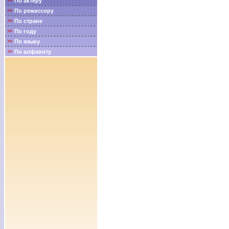
По актёру
По режиссеру
По стране
По году
По языку
По алфавиту