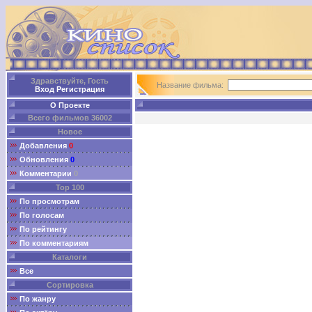
Здравствуйте, Гость
Название фильма:
Вход
Регистрация
О Проекте
Всего фильмов 36002
Новое
Добавления
0
Обновления
0
Комментарии
0
Top 100
По просмотрам
По голосам
По рейтингу
По комментариям
Каталоги
Все
Сортировка
По жанру