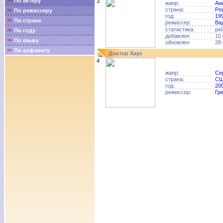
По актёру
3
жанр:
Ан
страна:
Ро
По режиссеру
год:
19
По стране
режиссер:
Ва
статистика:
ре
По году
добавлен:
10.
По языку
обновлен:
28.
По алфавиту
Доктор Хаус
4
жанр:
Се
страна:
С
год:
20
режиссер:
Гр