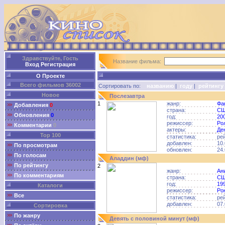
Здравствуйте, Гость
Название фильма:
Вход
Регистрация
О Проекте
Всего фильмов 36002
Сортировать по:
названию
|
году
|
рейтингу
Новое
Послезавтра
1
жанр:
Фа
Добавления
0
страна:
С
Обновления
0
год:
20
режиссер:
Ро
Комментарии
0
актеры:
Де
Top 100
статистика:
ре
добавлен:
10.
По просмотрам
обновлен:
24.
По голосам
Аладдин (мф)
По рейтингу
2
жанр:
Ан
По комментариям
страна:
С
год:
19
Каталоги
режиссер:
Ро
Все
статистика:
ре
добавлен:
07.
Сортировка
По жанру
Девять с половиной минут (мф)