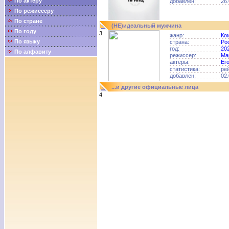
По актёру
добавлен:
26.
По режиссеру
По стране
(НЕ)идеальный мужчина
По году
3
жанр:
Ко
По языку
страна:
Ро
год:
20
По алфавиту
режиссер:
Ма
актеры:
Ег
статистика:
ре
добавлен:
02.
...и другие официальные лица
4