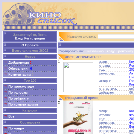
Здравствуйте, Гость
Название фильма:
Вход
Регистрация
О Проекте
Всего фильмов 36002
Сортировать по:
названию
|
году
|
рейтингу
Новое
#ВСЕ_ИСПРАВИТЬ!?!
1
жанр:
Ко
Добавления
0
страна:
Ро
Обновления
0
год:
20
режиссер:
Ан
Комментарии
0
Ни
Top 100
актеры:
Гр
Ко
По просмотрам
статистика:
ре
По голосам
добавлен:
06.
(Не)жданный принц
По рейтингу
2
По комментариям
Каталоги
жанр:
Ко
страна:
Фр
Все
год:
20
Сортировка
режиссер:
Фи
актеры:
Ве
По жанру
статистика:
ре