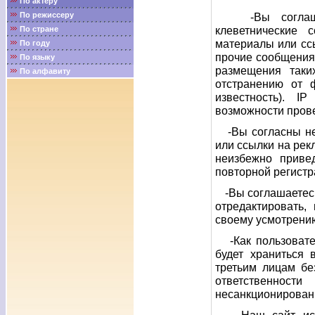
По актёру
По режиссеру
-Вы соглашает
клеветнические 
По стране
материалы или сс
По году
прочие сообщения
По языку
размещения таки
По алфавиту
отстранению от 
известность). 
возможности прове
-Вы согласны не
или ссылки на ре
неизбежно приве
повторной регистр
-Вы соглашаетесь
отредактировать
своему усмотрени
-Как пользовател
будет храниться 
третьим лицам бе
ответственност
несанкционированн