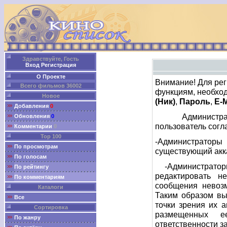
Здравствуйте, Гость
Вход
Регистрация
О Проекте
Внимание! Для рег
Всего фильмов 36002
функциям, необход
Новое
(Ник)
,
Пароль
,
E-M
Добавления
0
Администрация 
Обновления
0
пользователь сог
Комментарии
0
Top 100
-Администраторы
По просмотрам
существующий акка
По голосам
-Администрато
По рейтингу
редактировать 
По комментариям
сообщения невозм
Каталоги
Таким образом вы
Все
точки зрения их 
Сортировка
размещенных е
По жанру
ответственности з