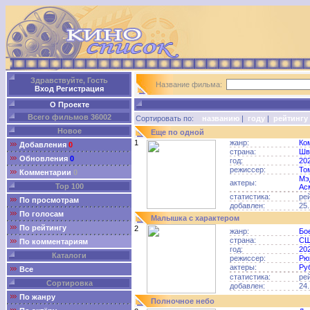
Здравствуйте, Гость
Название фильма:
Вход
Регистрация
О Проекте
Всего фильмов 36002
Сортировать по:
названию
|
году
|
рейтингу
Новое
Еще по одной
1
жанр:
Ко
Добавления
0
страна:
Шв
Обновления
0
год:
20
режиссер:
То
Комментарии
0
Мэ
актеры:
Top 100
Ас
статистика:
ре
По просмотрам
добавлен:
25.
По голосам
Малышка с характером
По рейтингу
2
жанр:
Бо
страна:
С
По комментариям
год:
20
Каталоги
режиссер:
Рю
актеры:
Ру
Все
статистика:
ре
Сортировка
добавлен:
24.
По жанру
Полночное небо