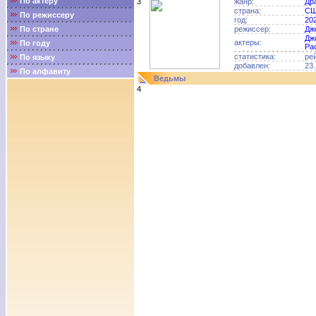
По актёру
3
жанр:
Др
страна:
С
По режиссеру
год:
20
По стране
режиссер:
Дж
Дж
актеры:
По году
Ра
статистика:
ре
По языку
добавлен:
23.
По алфавиту
Ведьмы
4