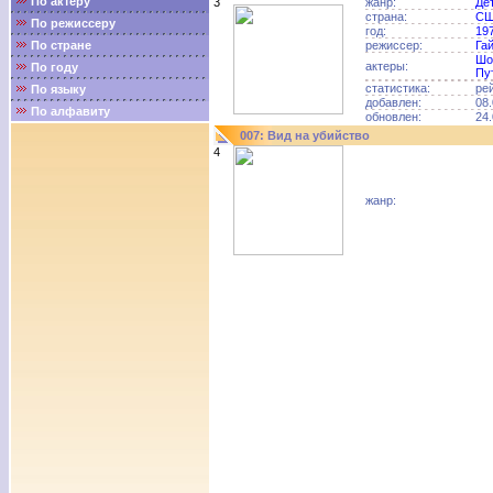
По актёру
3
жанр:
Де
страна:
С
По режиссеру
год:
19
По стране
режиссер:
Га
Шо
актеры:
По году
Пу
статистика:
ре
По языку
добавлен:
08.
По алфавиту
обновлен:
24.
007: Вид на убийство
4
жанр: