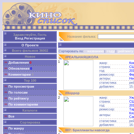
Здравствуйте, Гость
Название фильма:
Вход
Регистрация
О Проекте
Всего фильмов 36002
Сортировать по:
названию
|
году
|
рейтингу
Новое
#РЕАЛЬНАЯШКОЛА
1
Добавления
0
жанр:
Ко
страна:
С
Обновления
0
год:
20
Комментарии
0
режиссер:
Фе
актеры:
Не
Top 100
статистика:
ре
По просмотрам
добавлен:
15.
По голосам
#Хоррор
2
жанр:
Уж
По рейтингу
страна:
С
По комментариям
год:
20
режиссер:
Та
Каталоги
Кл
актеры:
Все
Са
статистика:
ре
Сортировка
добавлен:
16.
По жанру
007: Бриллианты навсегда