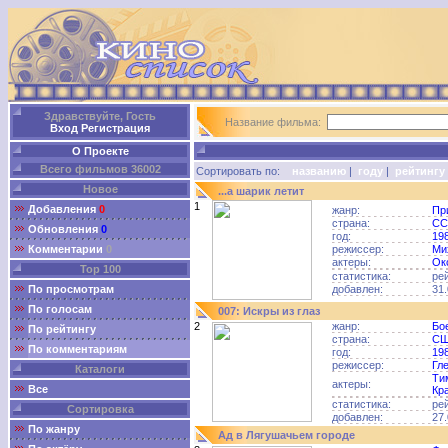
Здравствуйте, Гость
Название фильма:
Вход
Регистрация
О Проекте
Всего фильмов 36002
Сортировать по:
названию
|
году
|
рейтингу
Новое
...а шарик летит
1
Добавления
0
жанр:
Пр
страна:
СС
Обновления
0
год:
19
Комментарии
0
режиссер:
Ми
актеры:
Ок
Top 100
статистика:
ре
По просмотрам
добавлен:
31.
По голосам
007: Искры из глаз
2
жанр:
Бо
По рейтингу
страна:
С
По комментариям
год:
19
режиссер:
Гл
Каталоги
Ти
актеры:
Все
Кр
статистика:
ре
Сортировка
добавлен:
27.
По жанру
Ад в Лягушачьем городе