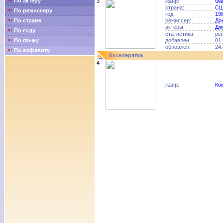
По актёру
3
жанр:
Фа
страна:
С
По режиссеру
год:
19
По стране
режиссер:
До
актеры:
Дж
По году
статистика:
ре
По языку
добавлен:
01.
обновлен:
24.
По алфавиту
Акселератка
4
жанр:
Ко