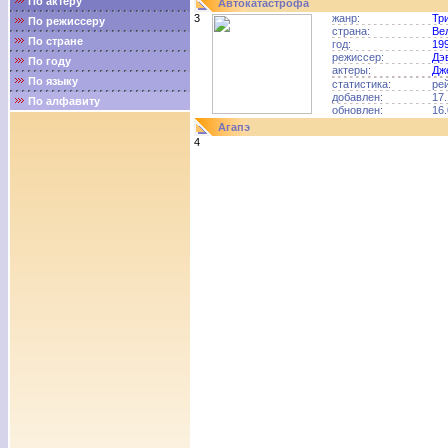
По актёру
Автокатастрофа
3
жанр:
Тр
По режиссеру
страна:
Ве
По стране
год:
19
режиссер:
Дэ
По году
актеры:
Дж
По языку
статистика:
ре
добавлен:
17.
По алфавиту
обновлен:
16.
Агапэ
4