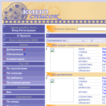
Здравствуйте, Гость
Название фильма:
Вход
Регистрация
О Проекте
Всего фильмов 36002
Сортировать по:
названию
|
году
|
рейтингу
Новое
1001 рецепт влюбленного кулинара
1
жанр:
Ко
Добавления
0
страна:
Фр
Обновления
0
год:
19
режиссер:
На
Комментарии
0
актеры:
Пь
Top 100
статистика:
ре
добавлен:
24.
По просмотрам
обновлен:
20.
По голосам
101 далматинец
По рейтингу
2
жанр:
Ко
страна:
С
По комментариям
год:
19
Каталоги
режиссер:
Ст
Гл
актеры:
Все
Ти
статистика:
ре
Сортировка
добавлен:
02.
По жанру
обновлен:
10.