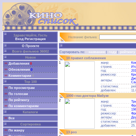
Здравствуйте, Гость
Название фильма:
Вход
Регистрация
О Проекте
Всего фильмов 36002
Сортировать по:
названию
|
году
|
рейтингу
Новое
10 правил соблазнения
1
жанр:
Ко
Добавления
0
страна:
Ит
Обновления
0
год:
20
режиссер:
Кр
Комментарии
0
Дж
актеры:
Top 100
Са
статистика:
ре
По просмотрам
добавлен:
11.
По голосам
1000 глаз доктора Мабузе
По рейтингу
2
жанр:
Тр
страна:
Фр
По комментариям
год:
19
Каталоги
режиссер:
Фр
актеры:
До
Все
статистика:
ре
Сортировка
добавлен:
25.
По жанру
13 роз