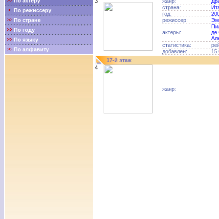
По актёру
3
жанр:
Др
страна:
Ит
По режиссеру
год:
20
По стране
режиссер:
Эм
Пи
По году
актеры:
де
Ал
По языку
статистика:
ре
По алфавиту
добавлен:
15.
17-й этаж
4
жанр: