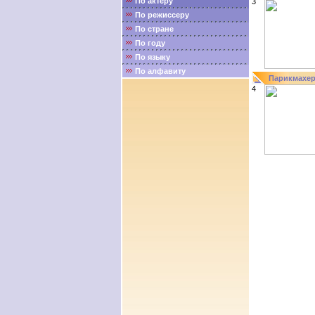
По актёру
3
По режиссеру
По стране
По году
По языку
По алфавиту
Парикмахе
4