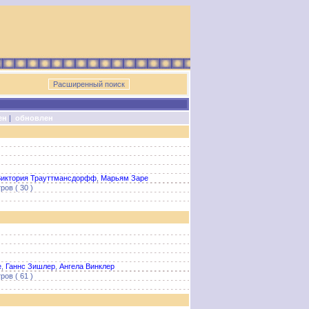
ен
|
обновлен
Виктория Трауттмансдорфф
,
Марьям Заре
ов ( 30 )
е
,
Ганнс Зишлер
,
Ангела Винклер
ов ( 61 )