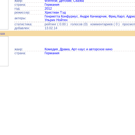
жанр:
Фэнтези
,
Детский
,
Сказка
страна:
Германия
год:
2012
режиссер:
Христиан Тэд
Генриетта Конфуриус
,
Андре Качмарчик
,
Фриц Карл
,
Адри
актеры:
Ульрих Нойтен
статистика:
рейтинг ( 0.00 ) голосов (0) комментариев ( 0 ) просмотр
добавлен:
13.02.14
рша
жанр:
Комедия
,
Драма
,
Арт-хаус и авторское кино
страна:
Германия