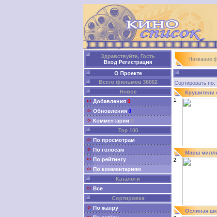
Здравствуйте, Гость
Название 
Вход
Регистрация
О Проекте
Всего фильмов 36002
Сортировать п
Новое
Крушители 
1
Добавления
0
Обновления
0
Комментарии
0
Top 100
По просмотрам
По голосам
Марш милл
По рейтингу
2
По комментариям
Каталоги
Все
Сортировка
По жанру
Ослиная шк