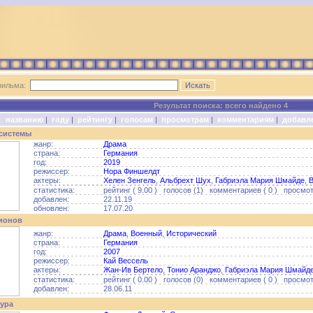
фильма:
Результат поиска: всего найдено 4
о:
названию
|
году
|
рейтингу
|
голосам
|
просмотрам
|
комментариям
|
добавл
системы
жанр:
Драма
страна:
Германия
год:
2019
режиссер:
Нора Финшелдт
актеры:
Хелен Зенгель
,
Альбрехт Шух
,
Габриэла Мария Шмайде
,
статистика:
рейтинг ( 9.00 ) голосов (1) комментариев ( 0 ) просмотр
добавлен:
22.11.19
обновлен:
17.07.20
ионов
жанр:
Драма
,
Военный
,
Исторический
страна:
Германия
год:
2007
режиссер:
Кай Вессель
актеры:
Жан-Ив Бертело
,
Тонио Аранджо
,
Габриэла Мария Шмайд
статистика:
рейтинг ( 0.00 ) голосов (0) комментариев ( 0 ) просмотр
добавлен:
28.06.11
ура