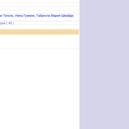
ан Тополь
,
Нина Гуммих
,
Габриэла Мария Шмайде
,
ов ( 45 )