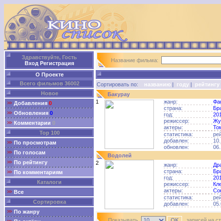
Здравствуйте, Гость
Название фильма:
Вход
Регистрация
О Проекте
Всего фильмов 36002
Сортировать по:
названию
|
году
|
рейтингу
Новое
Бакурау
1
жанр:
Фа
Добавления
0
страна:
Бр
Обновления
0
год:
20
режиссер:
Жу
Комментарии
0
актеры:
То
Top 100
статистика:
ре
добавлен:
10.
По просмотрам
обновлен:
06.
По голосам
Водолей
По рейтингу
2
жанр:
Др
страна:
Бр
По комментариям
год:
20
Каталоги
режиссер:
Кл
актеры:
Со
Все
статистика:
ре
Сортировка
добавлен:
05.
По жанру
Показывать
записей на с