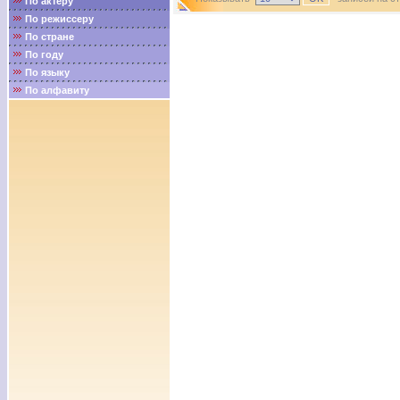
По актёру
По режиссеру
По стране
По году
По языку
По алфавиту