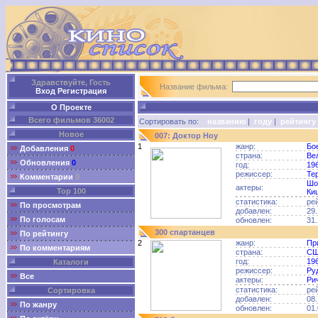
Здравствуйте, Гость
Название фильма:
Вход
Регистрация
О Проекте
Всего фильмов 36002
Сортировать по:
названию
|
году
|
рейтингу
Новое
007: Доктор Ноу
1
жанр:
Бо
Добавления
0
страна:
Ве
Обновления
0
год:
19
режиссер:
Те
Комментарии
0
Шо
актеры:
Top 100
Ки
статистика:
ре
По просмотрам
добавлен:
29.
По голосам
обновлен:
31.
300 спартанцев
По рейтингу
2
жанр:
Пр
По комментариям
страна:
С
год:
19
Каталоги
режиссер:
Ру
Все
актеры:
Ри
статистика:
ре
Сортировка
добавлен:
08.
По жанру
обновлен:
01.