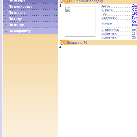
По актёру
713-й просит посадку
3
жанр:
Др
По режиссеру
страна:
СС
По стране
год:
19
режиссер:
Гр
По году
От
актеры:
По языку
Ша
статистика:
ре
По алфавиту
добавлен:
11.
обновлен:
25.
Боккаччо 70
4