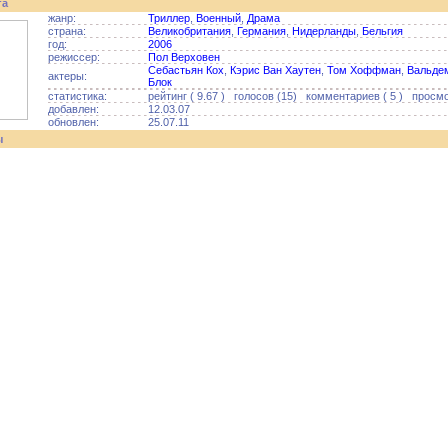
га
жанр:
Триллер
,
Военный
,
Драма
страна:
Великобритания
,
Германия
,
Нидерланды
,
Бельгия
год:
2006
режиссер:
Пол Верховен
Себастьян Кох
,
Кэрис Ван Хаутен
,
Том Хоффман
,
Вальде
актеры:
Блок
статистика:
рейтинг ( 9.67 ) голосов (15) комментариев ( 5 ) просмо
добавлен:
12.03.07
обновлен:
25.07.11
ы