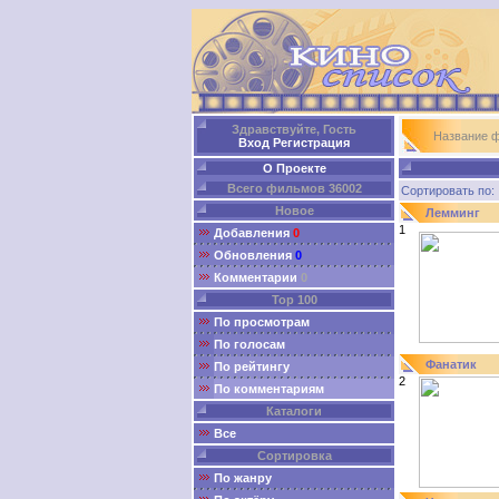
Здравствуйте, Гость
Название 
Вход
Регистрация
О Проекте
Всего фильмов 36002
Сортировать п
Новое
Лемминг
1
Добавления
0
Обновления
0
Комментарии
0
Top 100
По просмотрам
По голосам
Фанатик
По рейтингу
2
По комментариям
Каталоги
Все
Сортировка
По жанру