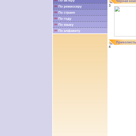
По актёру
Черная кни
3
По режиссеру
По стране
По году
По языку
По алфавиту
Приколист
4