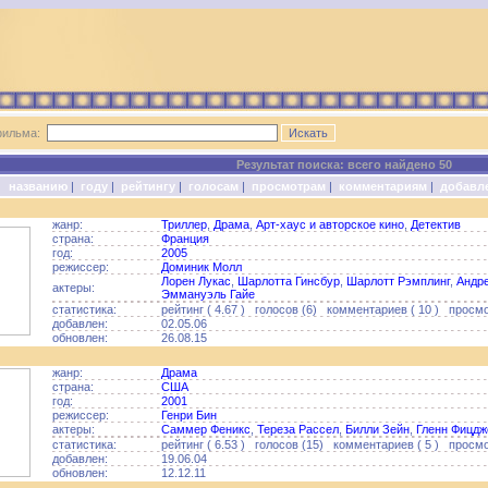
фильма:
Результат поиска: всего найдено 50
о:
названию
|
году
|
рейтингу
|
голосам
|
просмотрам
|
комментариям
|
добавл
жанр:
Триллер
,
Драма
,
Арт-хаус и авторское кино
,
Детектив
страна:
Франция
год:
2005
режиссер:
Доминик Молл
Лорен Лукас
,
Шарлотта Гинсбур
,
Шарлотт Рэмплинг
,
Андр
актеры:
Эммануэль Гайе
статистика:
рейтинг ( 4.67 ) голосов (6) комментариев ( 10 ) просмо
добавлен:
02.05.06
обновлен:
26.08.15
жанр:
Драма
страна:
США
год:
2001
режиссер:
Генри Бин
актеры:
Саммер Феникс
,
Тереза Рассел
,
Билли Зейн
,
Гленн Фицдж
статистика:
рейтинг ( 6.53 ) голосов (15) комментариев ( 5 ) просмо
добавлен:
19.06.04
обновлен:
12.12.11