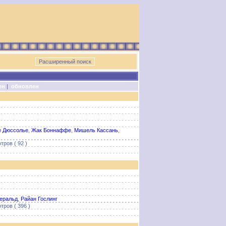
ен
|
обновлен
е Дюссолье
,
Жак Боннаффе
,
Мишель Кассань
,
тров ( 92 )
еральд
,
Райан Гослинг
тров ( 396 )