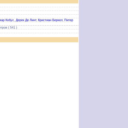
мар Кобус
,
Дерек Де Линт
,
Кристиан Беркел
,
Питер
тров ( 541 )