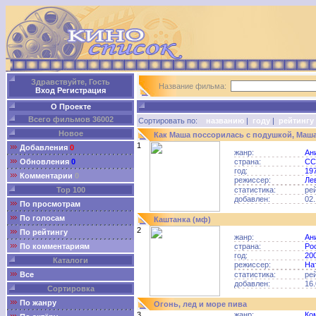
Здравствуйте, Гость
Название фильма:
Вход
Регистрация
О Проекте
Всего фильмов 36002
Сортировать по:
названию
|
году
|
рейтингу
Новое
Как Маша поссорилась с подушкой, Маша
1
Добавления
0
жанр:
Ан
Обновления
0
страна:
СС
год:
19
Комментарии
0
режиссер:
Ле
Top 100
статистика:
ре
добавлен:
02.
По просмотрам
По голосам
Каштанка (мф)
2
По рейтингу
жанр:
Ан
По комментариям
страна:
Ро
год:
20
Каталоги
режиссер:
На
Все
статистика:
ре
добавлен:
16.
Сортировка
По жанру
Огонь, лед и море пива
3
жанр:
Ко