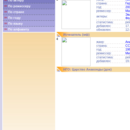
По актёру
страна:
Ге
По режиссеру
год:
20
режиссер:
Ма
По стране
Эв
актеры:
По году
Фе
статистика:
ре
По языку
добавлен:
17.
По алфавиту
обновлен:
12.
Исчезатель (мф)
4
жанр:
Ан
страна:
СС
год:
19
режиссер:
Ми
статистика:
ре
добавлен:
19.
НГО: Царство Анаконды (док)